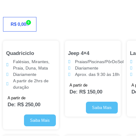
0
R$
0,00
Quadriciclo
Jeep 4×4
La
Falésias, Mirantes,
Praias/Piscinas/PôrDoSol
Praia, Duna, Mata
Diariamente
Diariamente
Aprox. das 9:30 às 18h
A partir de 2hrs de
A partir de
A 
duração
De:
R$
150,00
D
A partir de
De:
R$
250,00
Saiba Mais
Saiba Mais