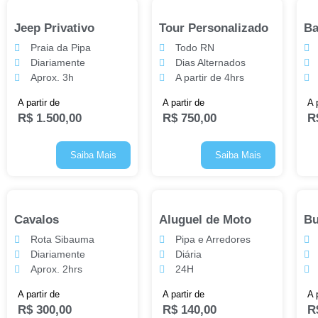
Jeep Privativo
Tour Personalizado
Ba
Praia da Pipa
Todo RN
Diariamente
Dias Alternados
Aprox. 3h
A partir de 4hrs
A partir de
A partir de
A 
R$
1.500,00
R$
750,00
R
Saiba Mais
Saiba Mais
Cavalos
Aluguel de Moto
B
Rota Sibauma
Pipa e Arredores
Diariamente
Diária
Aprox. 2hrs
24H
A partir de
A partir de
A 
R$
300,00
R$
140,00
R