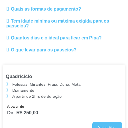
Quais as formas de pagamento?
Tem idade mínima ou máxima exigida para os
passeios?
Quantos dias é o ideal para ficar em Pipa?
O que levar para os passeios?
Quadriciclo
Falésias, Mirantes, Praia, Duna, Mata
Diariamente
A partir de 2hrs de duração
A partir de
De:
R$
250,00
Saiba Mais