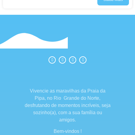
Vivencie as maravilhas da Praia da
Pipa, no Rio Grande do Norte,
desfrutando de momentos incríveis, seja
sozinho(a), com a sua família ou
amigos.
Bem-vindos !