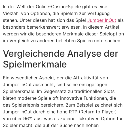
In der Welt der Online-Casino-Spiele gibt es eine
Vielzahl von Optionen, die Spielern zur Verfügung
stehen. Unter diesen hat sich das Spiel
Jumper InOut
als
besonders bemerkenswert erwiesen. In diesem Artikel
werden wir die besonderen Merkmale dieser Spieloption
im Vergleich zu anderen beliebten Spielen untersuchen.
Vergleichende Analyse der
Spielmerkmale
Ein wesentlicher Aspekt, der die Attraktivität von
Jumper InOut ausmacht, sind seine einzigartigen
Spielmerkmale. Im Gegensatz zu traditionellen Slots
bieten moderne Spiele oft innovative Funktionen, die
das Spielerlebnis bereichern. Zum Beispiel zeichnet sich
Jumper InOut durch eine hohe RTP (Return to Player)
von über 96% aus, was es zu einer lukrativen Option für
Spieler macht, die auf der Suche nach hohen