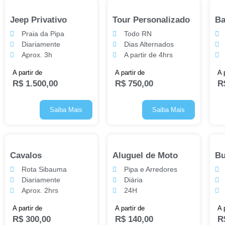
Jeep Privativo
Tour Personalizado
Ba
Praia da Pipa
Todo RN
Diariamente
Dias Alternados
Aprox. 3h
A partir de 4hrs
A partir de
A partir de
A 
R$
1.500,00
R$
750,00
R
Saiba Mais
Saiba Mais
Cavalos
Aluguel de Moto
B
Rota Sibauma
Pipa e Arredores
Diariamente
Diária
Aprox. 2hrs
24H
A partir de
A partir de
A 
R$
300,00
R$
140,00
R