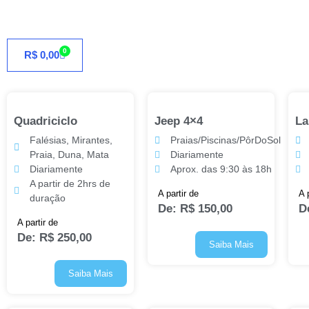
0
R$
0,00
Quadriciclo
Jeep 4×4
La
Falésias, Mirantes,
Praias/Piscinas/PôrDoSol
Praia, Duna, Mata
Diariamente
Diariamente
Aprox. das 9:30 às 18h
A partir de 2hrs de
A partir de
A 
duração
De:
R$
150,00
D
A partir de
De:
R$
250,00
Saiba Mais
Saiba Mais